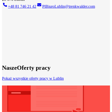
+48 81 746 21 42
PlBiuroLublin@trenkwalder.com
Trenkwalder Lublin
Twój partner w rozwoju kariery
Nowa praca? Mamy ją! Dzięki naszej szerokiej sieci najlepszych
firm w Twoim regionie, mamy odpowiednią pracę dla każdego. Bez
względu na to, czy już masz doświadczenie zawodowe, czy dopiero
zaczynasz, postaramy się jak najlepiej pomóc Ci w rozwoju
zawodowym. Ponad 40 lat doświadczenia na krajowym i
międzynarodowym rynku pracy czynią nas kompetentnym
partnerem dla Twojej indywidualnej ścieżki kariery.
Znajdź pracę
Nasze
Oferty pracy
Pokaż wszystkie oferty pracy w Lublin
Potrzebujesz CV?
Wypróbuj nasz
bezpłatny kreator CV
i stwórz swój nowy życiorys.
W 16 językach!