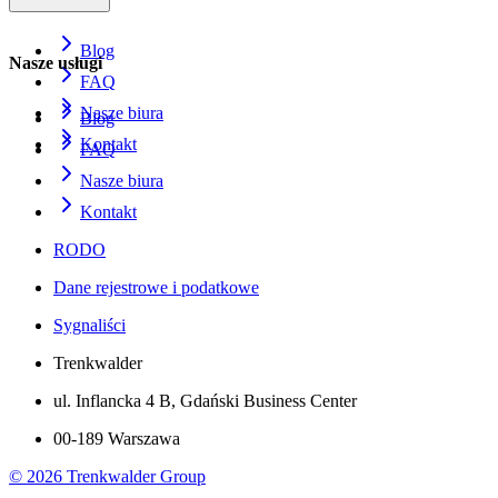
Blog
Nasze usługi
FAQ
Nasze biura
Blog
Kontakt
FAQ
Nasze biura
Kontakt
RODO
Dane rejestrowe i podatkowe
Sygnaliści
Trenkwalder
ul. Inflancka 4 B, Gdański Business Center
00-189 Warszawa
©
2026
Trenkwalder Group