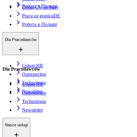
Робота в Польщі
Dodaj CV do bazy
Praca za granicą
DE
Робота в Польщі
Dla Pracodawców
Usługi HR
Dla Pracodawców
Outsourcing
Technologia
Usługi HR
Newsletter
Outsourcing
Technologia
Newsletter
Nasze usługi