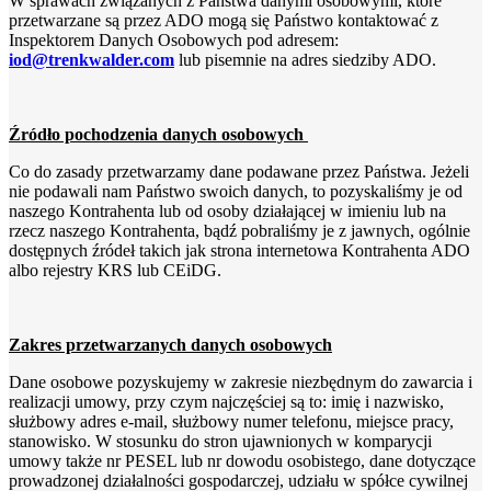
W sprawach związanych z Państwa danymi osobowymi, które
przetwarzane są przez ADO mogą się Państwo kontaktować z
Inspektorem Danych Osobowych pod adresem:
iod@trenkwalder.com
lub pisemnie na adres siedziby ADO.
Źródło pochodzenia danych osobowych
Co do zasady przetwarzamy dane podawane przez Państwa. Jeżeli
nie podawali nam Państwo swoich danych, to pozyskaliśmy je od
naszego Kontrahenta lub od osoby działającej w imieniu lub na
rzecz naszego Kontrahenta, bądź pobraliśmy je z jawnych, ogólnie
dostępnych źródeł takich jak strona internetowa Kontrahenta ADO
albo rejestry KRS lub CEiDG.
Zakres przetwarzanych danych osobowych
Dane osobowe pozyskujemy w zakresie niezbędnym do zawarcia i
realizacji umowy, przy czym najczęściej są to: imię i nazwisko,
służbowy adres e-mail, służbowy numer telefonu, miejsce pracy,
stanowisko. W stosunku do stron ujawnionych w komparycji
umowy także nr PESEL lub nr dowodu osobistego, dane dotyczące
prowadzonej działalności gospodarczej, udziału w spółce cywilnej