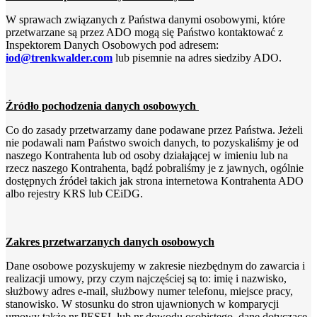
W sprawach związanych z Państwa danymi osobowymi, które
przetwarzane są przez ADO mogą się Państwo kontaktować z
Inspektorem Danych Osobowych pod adresem:
iod@trenkwalder.com
lub pisemnie na adres siedziby ADO.
Źródło pochodzenia danych osobowych
Co do zasady przetwarzamy dane podawane przez Państwa. Jeżeli
nie podawali nam Państwo swoich danych, to pozyskaliśmy je od
naszego Kontrahenta lub od osoby działającej w imieniu lub na
rzecz naszego Kontrahenta, bądź pobraliśmy je z jawnych, ogólnie
dostępnych źródeł takich jak strona internetowa Kontrahenta ADO
albo rejestry KRS lub CEiDG.
Zakres przetwarzanych danych osobowych
Dane osobowe pozyskujemy w zakresie niezbędnym do zawarcia i
realizacji umowy, przy czym najczęściej są to: imię i nazwisko,
służbowy adres e-mail, służbowy numer telefonu, miejsce pracy,
stanowisko. W stosunku do stron ujawnionych w komparycji
umowy także nr PESEL lub nr dowodu osobistego, dane dotyczące